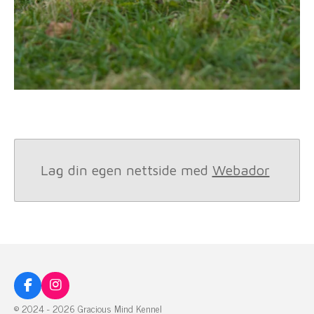
Lag din egen nettside med
Webador
F
I
a
n
© 2024 - 2026 Gracious Mind Kennel